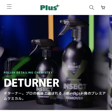
コンテ
ンツに
進む
POLISH DETAILING CHEMISTRY
DETURNER
デターナー。プロの現場で選ばれる、ポーランド発のプレミア
ムケミカル。