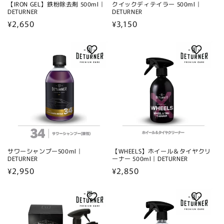
【IRON GEL】鉄粉除去剤 500ml｜
クイックディテイラー 500ml｜
DETURNER
DETURNER
通
¥2,650
通
¥3,150
常
常
価
価
格
格
サワーシャンプー500ml｜
【WHEELS】ホイール＆タイヤクリ
DETURNER
ーナー 500ml｜DETURNER
通
¥2,950
通
¥2,850
常
常
価
価
格
格