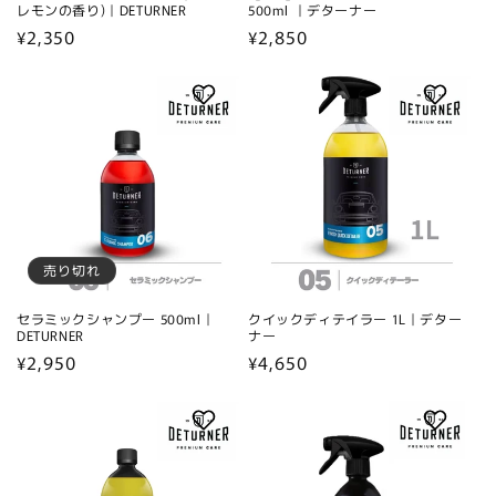
レモンの香り)｜DETURNER
500ml ｜デターナー
通
¥2,350
通
¥2,850
常
常
価
価
格
格
売り切れ
セラミックシャンプー 500ml｜
クイックディテイラー 1L｜デター
DETURNER
ナー
通
¥2,950
通
¥4,650
常
常
価
価
格
格