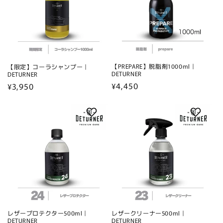
【PREPARE】脱脂剤1000ml｜
【限定】コーラシャンプー｜
DETURNER
DETURNER
通
¥4,450
通
¥3,950
常
常
価
価
格
格
レザープロテクター500ml｜
レザークリーナー500ml｜
DETURNER
DETURNER