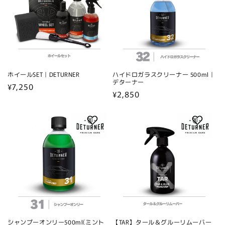
ホイールSET｜DETURNER
ハイドロガラスクリーナー 500ml｜
デターナー
通
¥7,250
通
¥2,850
常
常
価
価
格
格
シャンプーオンリー500ml(ミント
【TAR】タール＆グルーリムーバー