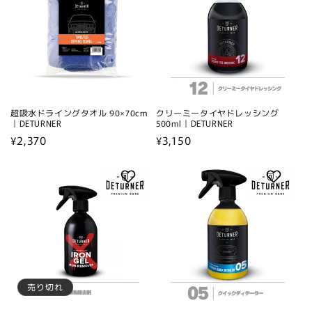
超吸水ドライングタオル 90×70cm
クリーミータイヤドレッシング
｜DETURNER
500ml｜DETURNER
通
¥2,370
通
¥3,150
常
常
価
価
格
格
売り切れ