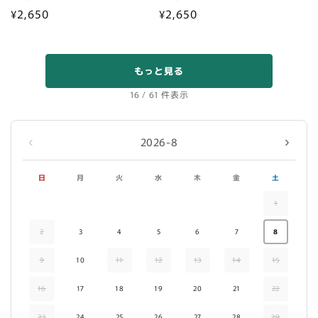
通
¥2,650
通
¥2,650
常
常
価
価
格
格
もっと見る
16 / 61 件表示
‹
›
2026-8
日
月
火
水
木
金
土
1
2
3
4
5
6
7
8
9
10
11
12
13
14
15
16
17
18
19
20
21
22
23
24
25
26
27
28
29