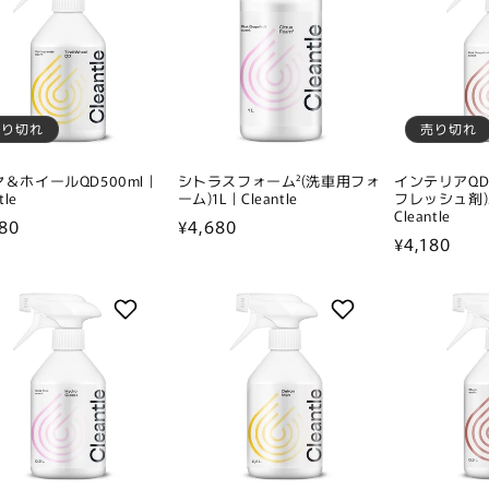
売り切れ
売り切れ
＆ホイールQD500ml｜
シトラスフォーム²(洗車用フォ
インテリアQ
tle
ーム)1L｜Cleantle
フレッシュ剤)5
Cleantle
80
通
¥4,680
通
¥4,180
常
常
価
価
格
格