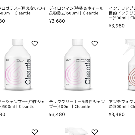
ドロガラス+(見えないワイ
デイロンマン(塗装＆ホイール
インテリアプ
00ml｜Cleantle
鉄粉除去)500ml｜Cleantle
目的インテリ
ー)500ml｜Cle
80
通
¥3,680
通
¥3,980
常
常
価
価
格
格
リーシャンプー²(中性シャ
テッククリーナー²(酸性シャン
アンチフォグ
500ml｜Cleantle
プー)500ml｜Cleantle
め)500ml｜Cle
80
通
¥3,480
通
¥3,480
常
常
価
価