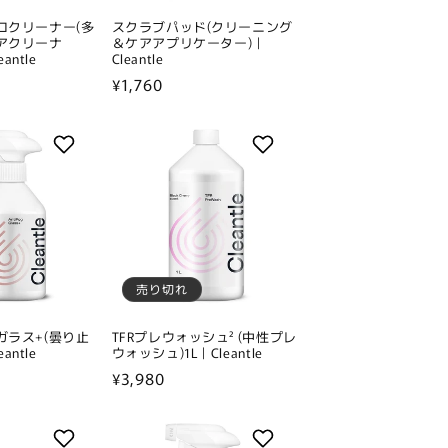
ロクリーナー(多
スクラブパッド(クリーニング
アクリーナ
＆ケアアプリケーター)｜
antle
Cleantle
通
¥1,760
常
価
格
売り切れ
ガラス+(曇り止
TFRプレウォッシュ² (中性プレ
antle
ウォッシュ)1L｜Cleantle
通
¥3,980
常
価