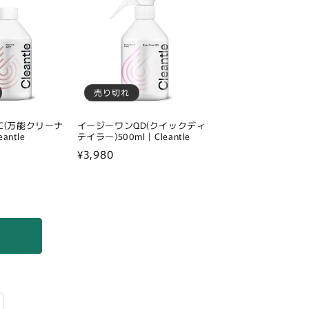
格
売り切れ
C(万能クリーナ
イージーワンQD(クイックディ
antle
テイラー)500ml｜Cleantle
通
¥3,980
常
価
格