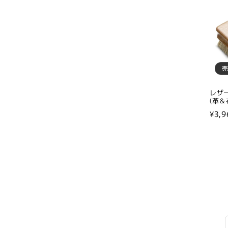
格
レザ
(革＆
通
¥3,9
常
価
格