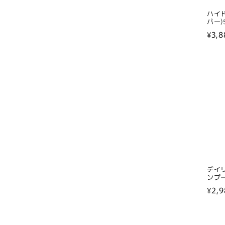
ハイ
パー)5
通
¥3,8
常
価
格
デイ
ンプー)
通
¥2,9
常
価