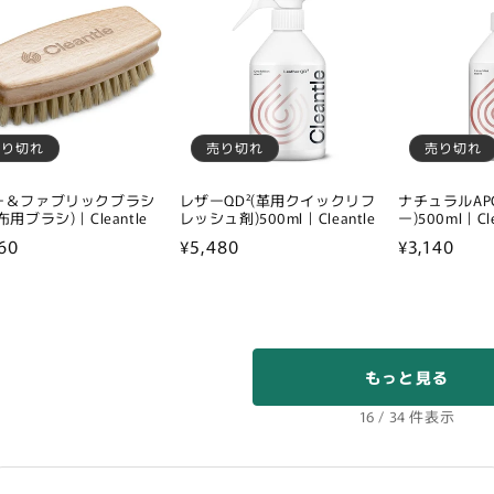
格
格
売り切れ
売り切れ
売り切れ
ー＆ファブリックブラシ
レザーQD²(革用クイックリフ
ナチュラルAP
布用ブラシ)｜Cleantle
レッシュ剤)500ml｜Cleantle
ー)500ml｜Cle
60
通
¥5,480
通
¥3,140
常
常
価
価
格
格
もっと見る
16 / 34 件表示