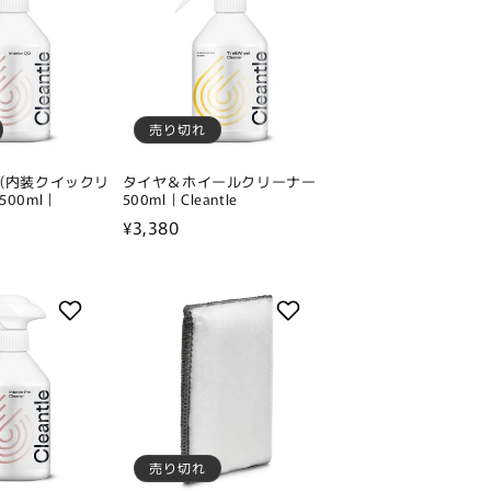
売り切れ
D(内装クイックリ
タイヤ＆ホイールクリーナー
00ml｜
500ml｜Cleantle
通
¥3,380
常
価
格
売り切れ