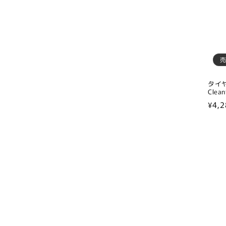
タイヤ
Clean
通
¥4,2
常
価
格