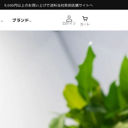
9,000円以上のお買い上げで送料当社負担
店舗サイトへ
ル
ブランド
⌄
⌄
ログイン
カート