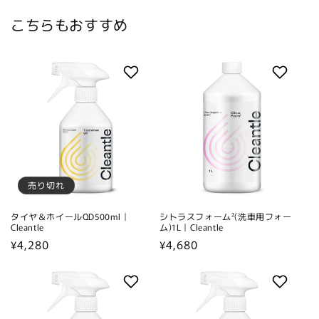
こちらもおすすめ
売り切れ
タイヤ＆ホイールQD500ml｜
シトラスフォーム²(洗車用フォー
Cleantle
ム)1L｜Cleantle
通
¥4,280
通
¥4,680
常
常
価
価
格
格