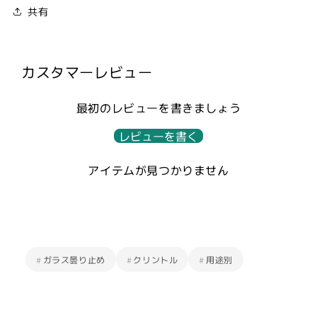
｜
｜
共有
Cleantle
Cleantle
の
の
数
数
カスタマーレビュー
量
量
を
を
減
増
最初のレビューを書きましょう
ら
や
レビューを書く
す
す
アイテムが見つかりません
#
ガラス曇り止め
#
クリントル
#
用途別