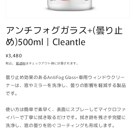
モ
アンチフォグガラス+(曇り止
ー
ダ
ル
め)500ml｜Cleantle
で
メ
デ
通
¥3,480
ィ
常
ア
税込。
配送料
はチェックアウト時に計算されます。
(1)
価
を
格
曇り止め効果のあるAntiFog Glass+車用ウィンドウクリー
開
く
ナーは、窓やミラーを洗浄し、曇りの影響を軽減する製品
です。
使い方は簡単で素早く、表面にスプレーしてマイクロファ
イバーで丁寧に拭き取るだけです。拭き跡を残さず完璧に
洗浄し、窓の曇りを防ぐコーティングも形成します。