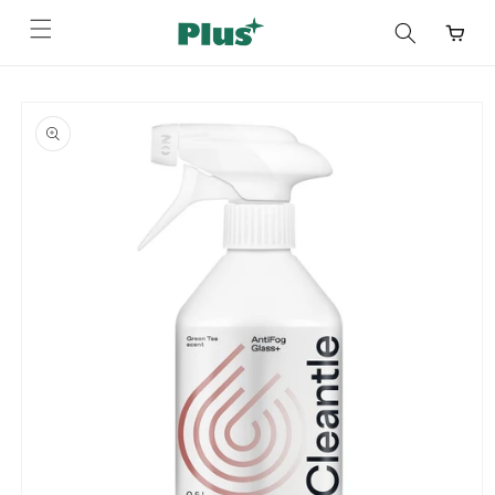
コンテ
ンツに
進む
商品情
報にス
キップ