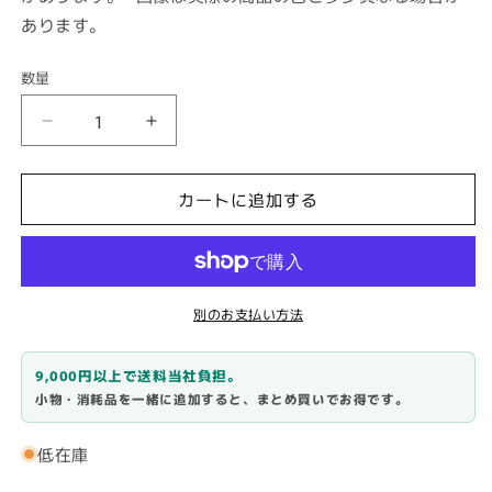
あります。
数量
数
量
ア
ア
ン
ン
チ
チ
カートに追加する
フ
フ
ォ
ォ
グ
グ
ガ
ガ
別のお支払い方法
ラ
ラ
ス
ス
+
+
9,000円以上で送料当社負担。
(曇
(曇
小物・消耗品を一緒に追加すると、まとめ買いでお得です。
り
り
止
止
低在庫
め)500ml
め)500ml