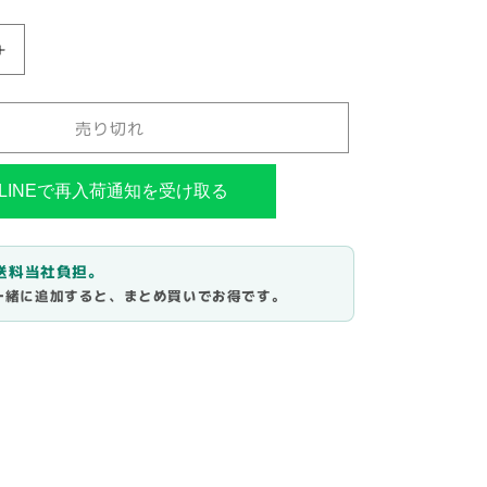
レ
ザ
ー
売り切れ
QD²(革
用
ク
LINEで再入荷通知を受け取る
イ
ッ
ク
で送料当社負担。
一緒に追加すると、まとめ買いでお得です。
リ
フ
レ
ッ
シ
ュ
剤)500ml
｜