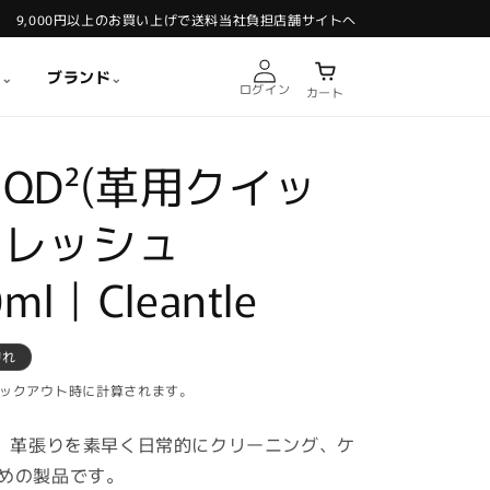
9,000円以上のお買い上げで送料当社負担
店舗サイトへ
ル
ブランド
⌄
⌄
ログイン
カート
QD²(革用クイッ
フレッシュ
ml｜Cleantle
切れ
ックアウト時に計算されます。
QD² は、革張りを素早く日常的にクリーニング、ケ
めの製品です。