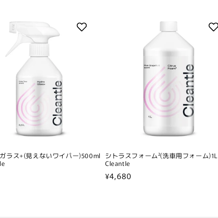
ガラス+(見えないワイパー)500ml
シトラスフォーム²(洗車用フォーム)1
le
Cleantle
通
¥4,680
常
価
格