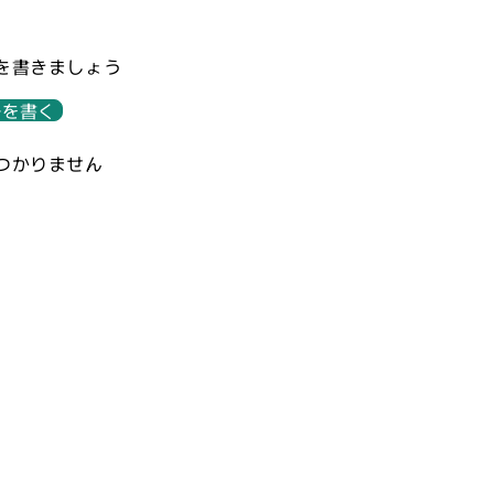
Cleantle
の
を書きましょう
数
量
ーを書く
を
減
つかりません
ら
す