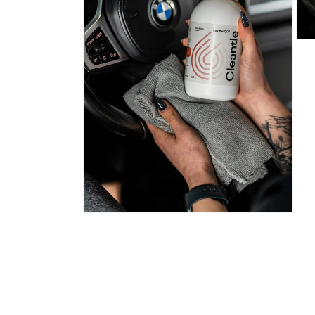
ア
(1)
を
開
モ
く
ー
ダ
ル
で
メ
デ
ィ
ア
(3)
を
開
く
モ
ー
ダ
ル
で
メ
デ
ィ