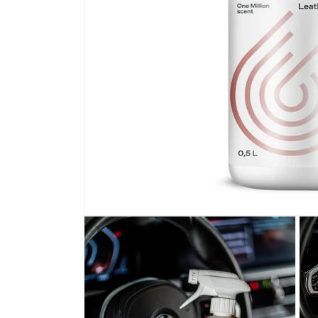
モ
ー
ダ
ル
で
メ
デ
ィ