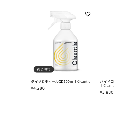
売り切れ
タイヤ＆ホイールQD500ml｜Cleantle
ハイドロ
｜Cleant
通
¥4,280
通
¥3,880
常
常
価
価
格
格