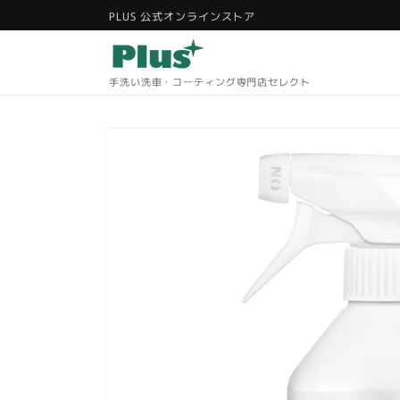
コンテ
PLUS 公式オンラインストア
ンツに
進む
手洗い洗車・コーティング専門店セレクト
商品情
報にス
キップ