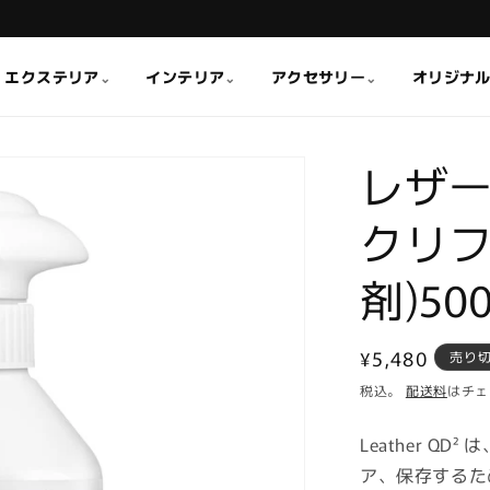
エクステリア
インテリア
アクセサリー
オリジナ
⌄
⌄
⌄
レザー
クリ
剤)500
通
¥5,480
売り
常
税込。
配送料
はチェ
価
Leather 
格
ア、保存するた