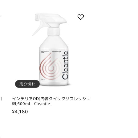
売り切れ
L｜
インテリアQD(内装クイックリフレッシュ
剤)500ml｜Cleantle
通
¥4,180
常
価
格