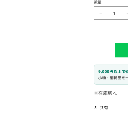
数量
数
量
レ
ザ
ー
QD²(革
用
ク
イ
ッ
ク
9,000円以上
小物・消耗品を
リ
フ
レ
在庫切れ
ッ
シ
共有
ュ
剤)500ml
｜